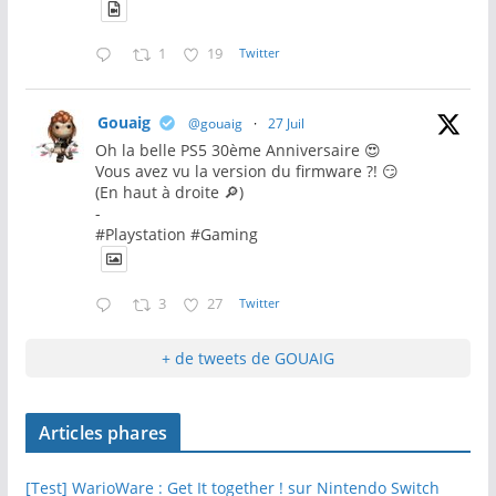
1
19
Twitter
Gouaig
@gouaig
·
27 Juil
Oh la belle PS5 30ème Anniversaire 😍
Vous avez vu la version du firmware ?! 😏
(En haut à droite 🔎)
-
#Playstation #Gaming
3
27
Twitter
+ de tweets de GOUAIG
Articles phares
[Test] WarioWare : Get It together ! sur Nintendo Switch