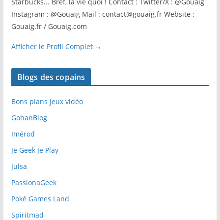
Starbucks... Bref, la vie quoi ! Contact : Twitter/X : @Gouaig
Instagram : @Gouaig Mail : contact@gouaig.fr Website :
Gouaig.fr / Gouaig.com
Afficher le Profil Complet →
Blogs des copains
Bons plans jeux vidéo
GohanBlog
Imérod
Je Geek Je Play
Julsa
PassionaGeek
Poké Games Land
Spiritmad