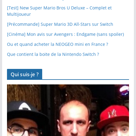
[Test] New Super Mario Bros U Deluxe – Complet et
Multijoueur
[Précommande] Super Mario 3D All-Stars sur Switch
[Cinéma] Mon avis sur Avengers : Endgame (sans spoiler)
Ou et quand acheter la NEOGEO mini en France ?
Que contient la boite de la Nintendo Switch ?
Qui suis-je ?