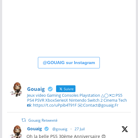
@GOUAIG sur Instagram
Gouaig
Suivre
Jeux video Gaming Consoles Playstation △◯✕□ PS5
PS4 PSVR XboxSeriesX Nintendo Switch 2 Cinema Tech
📸: https://t.co/uPpib4T91F ✉️:Contact@gouaig.Fr
Gouaig Retweeté
Gouaig
@gouaig
·
27 Juil
Oh la belle PS5 30ème Anniversaire 😍