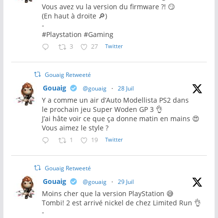
Vous avez vu la version du firmware ?! 😏
(En haut à droite 🔎)
-
#Playstation #Gaming
3
27
Twitter
Gouaig Retweeté
Gouaig
@gouaig
·
28 Juil
Y a comme un air d’Auto Modellista PS2 dans
le prochain jeu Super Woden GP 3 👌
J’ai hâte voir ce que ça donne matin en mains 😍
Vous aimez le style ?
1
19
Twitter
Gouaig Retweeté
Gouaig
@gouaig
·
29 Juil
Moins cher que la version PlayStation 😅
Tombi! 2 est arrivé nickel de chez Limited Run 👌
-