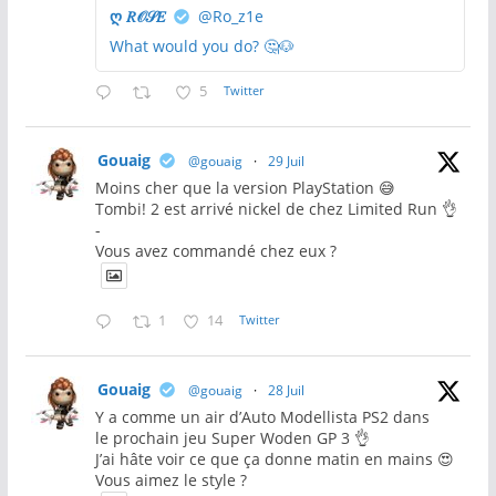
ღ 𝑅𝒪𝒮𝐸
@Ro_z1e
What would you do? 🤔🐶
5
Twitter
Gouaig
@gouaig
·
29 Juil
Moins cher que la version PlayStation 😅
Tombi! 2 est arrivé nickel de chez Limited Run 👌
-
Vous avez commandé chez eux ?
1
14
Twitter
Gouaig
@gouaig
·
28 Juil
Y a comme un air d’Auto Modellista PS2 dans
le prochain jeu Super Woden GP 3 👌
J’ai hâte voir ce que ça donne matin en mains 😍
Vous aimez le style ?