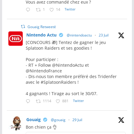
Vous avez commandé chez eux ?
1
14
Twitter
Gouaig Retweeté
Nintendo Actu
@nintendoactu
·
23 Juil
[CONCOURS 🎁] Tentez de gagner le jeu
Splatoon Raiders et ses goodies !
Pour participer :
- RT + Follow @NintendoActu et
@NintendoFrance
- Dis-nous ton membre préféré des Tridenfer
avec le #SplatoonRaiders !
4 gagnants ! Tirage au sort le 30/07.
1114
881
Twitter
Gouaig
@gouaig
·
29 Juil
Bon chien ça 👌