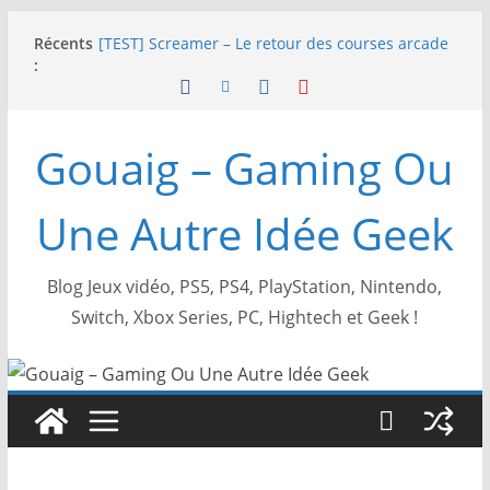
Passer
Récents
[TEST] Screamer – Le retour des courses arcade
au
:
!
contenu
SWITCH 2 : Nouveaux accessoires Turtle Beach X
Mario
[TEST] Ride 6 – Une sortie de piste sur PS5 !
Gouaig – Gaming Ou
SNK NEOGEO AES+ : un succès dingue !
NEOGEO AES+ : La légende de l’arcade est de
retour !
Une Autre Idée Geek
Blog Jeux vidéo, PS5, PS4, PlayStation, Nintendo,
Switch, Xbox Series, PC, Hightech et Geek !