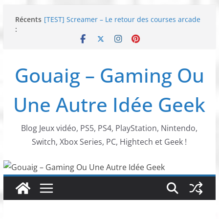
Passer
Récents
[TEST] Screamer – Le retour des courses arcade
au
:
!
contenu
SWITCH 2 : Nouveaux accessoires Turtle Beach X
Mario
[TEST] Ride 6 – Une sortie de piste sur PS5 !
Gouaig – Gaming Ou
SNK NEOGEO AES+ : un succès dingue !
NEOGEO AES+ : La légende de l’arcade est de
retour !
Une Autre Idée Geek
Blog Jeux vidéo, PS5, PS4, PlayStation, Nintendo,
Switch, Xbox Series, PC, Hightech et Geek !