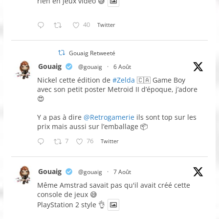
rien en jeux vidéo 😅
40
Twitter
Gouaig Retweeté
Gouaig
@gouaig
·
6 Août
Nickel cette édition de
#Zelda
🇨🇦 Game Boy
avec son petit poster Metroid II d’époque, j’adore
😍
Y a pas à dire
@Retrogamerie
ils sont top sur les
prix mais aussi sur l’emballage 📦
7
76
Twitter
Gouaig
@gouaig
·
7 Août
Même Amstrad savait pas qu'il avait créé cette
console de jeux 😅
PlayStation 2 style 👌