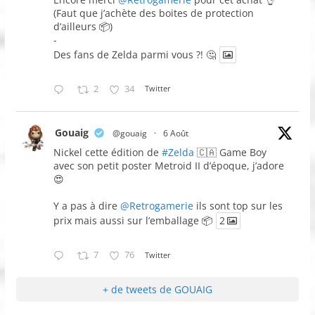
(Faut que j’achète des boites de protection
d’ailleurs 📦)
-
Des fans de Zelda parmi vous ?! 🤔
2
34
Twitter
Gouaig
@gouaig
·
6 Août
Nickel cette édition de
#Zelda
🇨🇦 Game Boy
avec son petit poster Metroid II d’époque, j’adore
😍
Y a pas à dire
@Retrogamerie
ils sont top sur les
prix mais aussi sur l’emballage 📦
2
7
76
Twitter
+ de tweets de GOUAIG