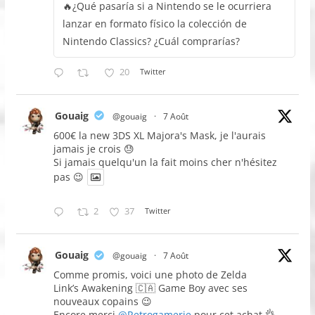
🔥¿Qué pasaría si a Nintendo se le ocurriera
lanzar en formato físico la colección de
Nintendo Classics? ¿Cuál comprarías?
20
Twitter
Gouaig
@gouaig
·
7 Août
600€ la new 3DS XL Majora's Mask, je l'aurais
jamais je crois 😓
Si jamais quelqu'un la fait moins cher n'hésitez
pas 😉
2
37
Twitter
Gouaig
@gouaig
·
7 Août
Comme promis, voici une photo de Zelda
Link’s Awakening 🇨🇦 Game Boy avec ses
nouveaux copains 😉
Encore merci
@Retrogamerie
pour cet achat 👌