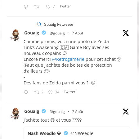
7
Twitter
Gouaig Retweeté
Gouaig
@gouaig
·
7 Août
Comme promis, voici une photo de Zelda
Link’s Awakening 🇨🇦 Game Boy avec ses
nouveaux copains 😉
Encore merci
@Retrogamerie
pour cet achat 👌
(Faut que j’achète des boites de protection
d’ailleurs 📦)
-
Des fans de Zelda parmi vous ?! 🤔
2
34
Twitter
Gouaig
@gouaig
·
7 Août
J’achète tout 😍 et vous ?????
Nash Weedle 💎
@NWeedle