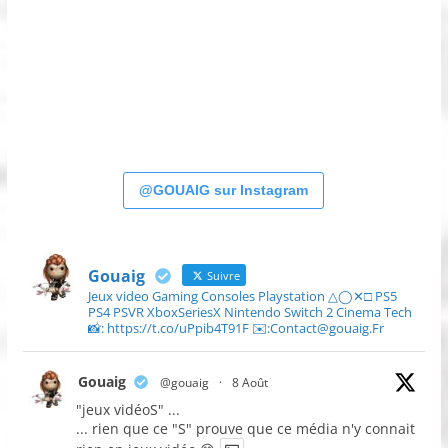
@GOUAIG sur Instagram
Gouaig
Suivre
Jeux video Gaming Consoles Playstation △◯✕□ PS5
PS4 PSVR XboxSeriesX Nintendo Switch 2 Cinema Tech
📸: https://t.co/uPpib4T91F ✉️:Contact@gouaig.Fr
Gouaig
@gouaig
·
8 Août
"jeux vidéoS" ...
... rien que ce "S" prouve que ce média n'y connait