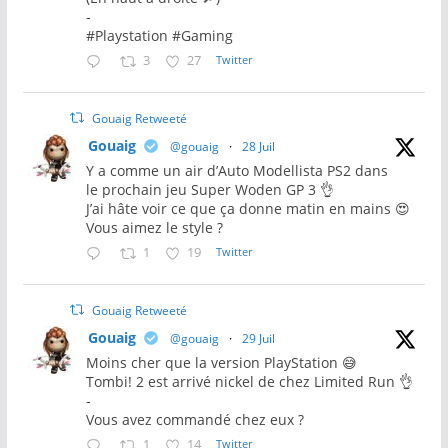
-
#Playstation #Gaming
3
27
Twitter
Gouaig Retweeté
Gouaig
@gouaig
·
28 Juil
Y a comme un air d’Auto Modellista PS2 dans
le prochain jeu Super Woden GP 3 👌
J’ai hâte voir ce que ça donne matin en mains 😍
Vous aimez le style ?
1
19
Twitter
Gouaig Retweeté
Gouaig
@gouaig
·
29 Juil
Moins cher que la version PlayStation 😅
Tombi! 2 est arrivé nickel de chez Limited Run 👌
-
Vous avez commandé chez eux ?
1
14
Twitter