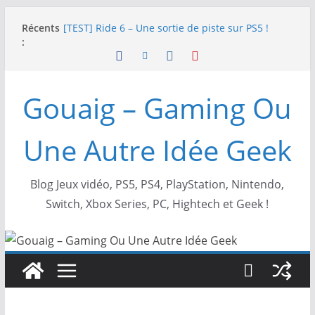
Passer
Récents
[TEST] Ride 6 – Une sortie de piste sur PS5 !
au
:
SNK NEOGEO AES+ : un succès dingue !
contenu
NEOGEO AES+ : La légende de l’arcade est de
retour !
[TEST] Screamer – Le retour des courses arcade
Gouaig – Gaming Ou
!
SWITCH 2 : Nouveaux accessoires Turtle Beach X
Mario
Une Autre Idée Geek
Blog Jeux vidéo, PS5, PS4, PlayStation, Nintendo,
Switch, Xbox Series, PC, Hightech et Geek !