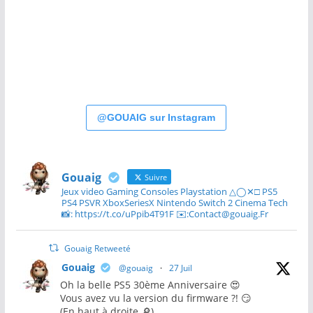
@GOUAIG sur Instagram
Gouaig
Suivre
Jeux video Gaming Consoles Playstation △◯✕□ PS5
PS4 PSVR XboxSeriesX Nintendo Switch 2 Cinema Tech
📸: https://t.co/uPpib4T91F ✉️:Contact@gouaig.Fr
Gouaig Retweeté
Gouaig
@gouaig
·
27 Juil
Oh la belle PS5 30ème Anniversaire 😍
Vous avez vu la version du firmware ?! 😏
(En haut à droite 🔎)