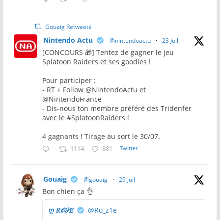
Gouaig Retweeté
Nintendo Actu
@nintendoactu
·
23 Juil
[CONCOURS 🎁] Tentez de gagner le jeu
Splatoon Raiders et ses goodies !
Pour participer :
- RT + Follow @NintendoActu et
@NintendoFrance
- Dis-nous ton membre préféré des Tridenfer
avec le #SplatoonRaiders !
4 gagnants ! Tirage au sort le 30/07.
1114
881
Twitter
Gouaig
@gouaig
·
29 Juil
Bon chien ça 👌
ღ 𝑅𝒪𝒮𝐸
@Ro_z1e