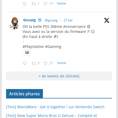
1
19
Twitter
Gouaig
@gouaig
·
27 Juil
Oh la belle PS5 30ème Anniversaire 😍
Vous avez vu la version du firmware ?! 😏
(En haut à droite 🔎)
-
#Playstation #Gaming
3
27
Twitter
+ de tweets de GOUAIG
Articles phares
[Test] WarioWare : Get It together ! sur Nintendo Switch
[Test] New Super Mario Bros U Deluxe – Complet et