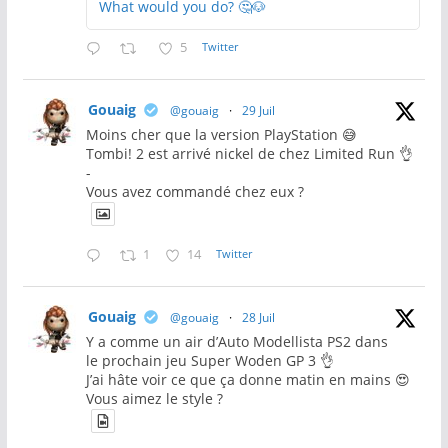
What would you do? 🤔🐶
5
Twitter
Gouaig
@gouaig
·
29 Juil
Moins cher que la version PlayStation 😅
Tombi! 2 est arrivé nickel de chez Limited Run 👌
-
Vous avez commandé chez eux ?
1
14
Twitter
Gouaig
@gouaig
·
28 Juil
Y a comme un air d’Auto Modellista PS2 dans
le prochain jeu Super Woden GP 3 👌
J’ai hâte voir ce que ça donne matin en mains 😍
Vous aimez le style ?