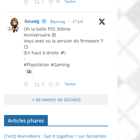
1
19
Twitter
Gouaig
@gouaig
·
27 Juil
Oh la belle PS5 30ème
Anniversaire 😍
Vous avez vu la version du firmware ?!
😏
(En haut à droite 🔎)
-
#Playstation #Gaming
3
27
Twitter
+ de tweets de GOUAIG
Articles phares
[Test] WarioWare : Get It together ! sur Nintendo