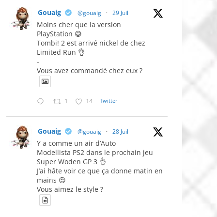
Gouaig
@gouaig
·
29 Juil
Moins cher que la version
PlayStation 😅
Tombi! 2 est arrivé nickel de chez
Limited Run 👌
-
Vous avez commandé chez eux ?
1
14
Twitter
Gouaig
@gouaig
·
28 Juil
Y a comme un air d’Auto
Modellista PS2 dans le prochain jeu
Super Woden GP 3 👌
J’ai hâte voir ce que ça donne matin en
mains 😍
Vous aimez le style ?