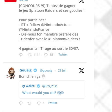
[CONCOURS 🎁] Tentez de gagner
le jeu Splatoon Raiders et ses goodies !
Pour participer :
- RT + Follow @NintendoActu et
@NintendoFrance
- Dis-nous ton membre préféré des
Tridenfer avec le #SplatoonRaiders !
4 gagnants ! Tirage au sort le 30/07.
1114
881
Twitter
Gouaig
@gouaig
·
29 Juil
Bon chien ça 👌
ღ 𝑅𝒪𝒮𝐸
@Ro_z1e
What would you do? 🤔🐶
5
Twitter