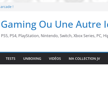
 arcade !
 Beach X Mario
S5 !
 Gaming Ou Une Autre 
t de retour !
, PS5, PS4, PlayStation, Nintendo, Switch, Xbox Series, PC, Hi
TESTS
UNBOXING
VIDÉOS
MA COLLECTION JV