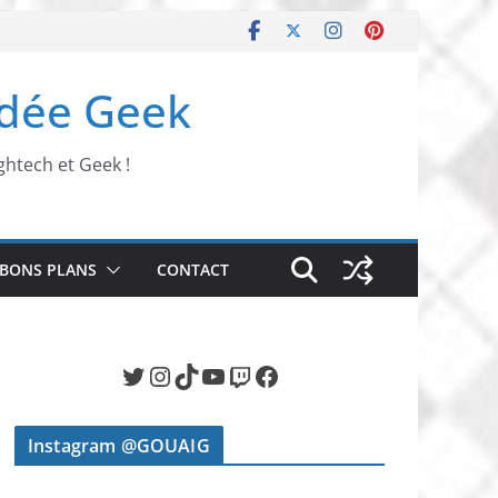
Idée Geek
ghtech et Geek !
BONS PLANS
CONTACT
Twitter
Instagram
TikTok
YouTube
Twitch
Facebook
Instagram @GOUAIG