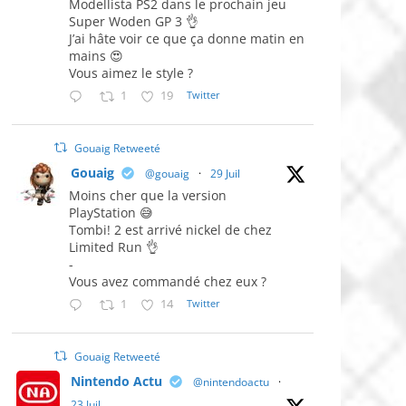
Modellista PS2 dans le prochain jeu
Super Woden GP 3 👌
J’ai hâte voir ce que ça donne matin en
mains 😍
Vous aimez le style ?
1
19
Twitter
Gouaig Retweeté
Gouaig
@gouaig
·
29 Juil
Moins cher que la version
PlayStation 😅
Tombi! 2 est arrivé nickel de chez
Limited Run 👌
-
Vous avez commandé chez eux ?
1
14
Twitter
Gouaig Retweeté
Nintendo Actu
@nintendoactu
·
23 Juil