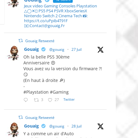
Jeux video Gaming Consoles Playstation
△◯✕□ PS5 PS4 PSVR XboxSeriesX
Nintendo Switch 2 Cinema Tech 📸:
https://t.co/uPpib4T91F
✉️:Contact@gouaig.Fr
Gouaig Retweeté
Gouaig
@gouaig
·
27 Juil
Oh la belle PS5 30ème
Anniversaire 😍
Vous avez vu la version du firmware ?!
😏
(En haut à droite 🔎)
-
#Playstation #Gaming
3
27
Twitter
Gouaig Retweeté
Gouaig
@gouaig
·
28 Juil
Y a comme un air d’Auto