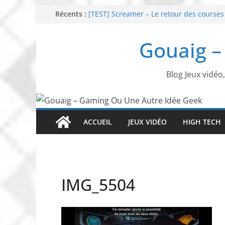
Passer
Récents :
[TEST] Screamer – Le retour des courses
SWITCH 2 : Nouveaux accessoires Turtle
au
[TEST] Ride 6 – Une sortie de piste sur P
contenu
Gouaig –
SNK NEOGEO AES+ : un succès dingue !
NEOGEO AES+ : La légende de l’arcade es
Blog Jeux vidéo
ACCUEIL
JEUX VIDÉO
HIGH TECH
IMG_5504