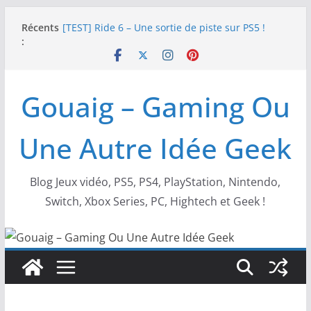
Passer
Récents
[TEST] Ride 6 – Une sortie de piste sur PS5 !
au
:
SNK NEOGEO AES+ : un succès dingue !
contenu
NEOGEO AES+ : La légende de l’arcade est de
retour !
[TEST] Screamer – Le retour des courses arcade
Gouaig – Gaming Ou
!
SWITCH 2 : Nouveaux accessoires Turtle Beach X
Mario
Une Autre Idée Geek
Blog Jeux vidéo, PS5, PS4, PlayStation, Nintendo,
Switch, Xbox Series, PC, Hightech et Geek !