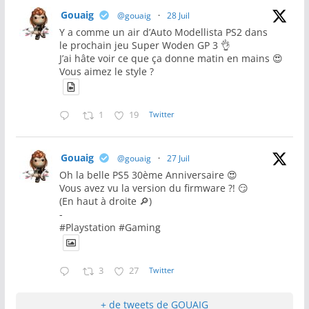
Gouaig
@gouaig
·
28 Juil
Y a comme un air d’Auto Modellista PS2 dans
le prochain jeu Super Woden GP 3 👌
J’ai hâte voir ce que ça donne matin en mains 😍
Vous aimez le style ?
1
19
Twitter
Gouaig
@gouaig
·
27 Juil
Oh la belle PS5 30ème Anniversaire 😍
Vous avez vu la version du firmware ?! 😏
(En haut à droite 🔎)
-
#Playstation #Gaming
3
27
Twitter
+ de tweets de GOUAIG