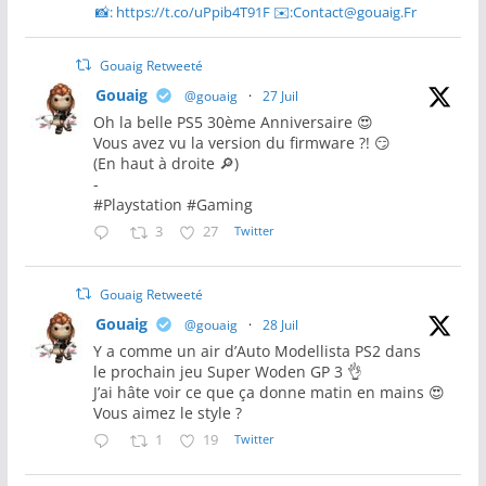
📸: https://t.co/uPpib4T91F ✉️:Contact@gouaig.Fr
Gouaig Retweeté
Gouaig
@gouaig
·
27 Juil
Oh la belle PS5 30ème Anniversaire 😍
Vous avez vu la version du firmware ?! 😏
(En haut à droite 🔎)
-
#Playstation #Gaming
3
27
Twitter
Gouaig Retweeté
Gouaig
@gouaig
·
28 Juil
Y a comme un air d’Auto Modellista PS2 dans
le prochain jeu Super Woden GP 3 👌
J’ai hâte voir ce que ça donne matin en mains 😍
Vous aimez le style ?
1
19
Twitter