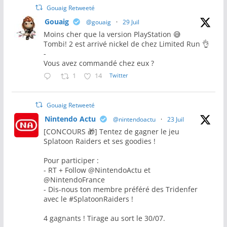
Gouaig Retweeté
Gouaig
@gouaig
·
29 Juil
Moins cher que la version PlayStation 😅
Tombi! 2 est arrivé nickel de chez Limited Run 👌
-
Vous avez commandé chez eux ?
1
14
Twitter
Gouaig Retweeté
Nintendo Actu
@nintendoactu
·
23 Juil
[CONCOURS 🎁] Tentez de gagner le jeu
Splatoon Raiders et ses goodies !
Pour participer :
- RT + Follow @NintendoActu et
@NintendoFrance
- Dis-nous ton membre préféré des Tridenfer
avec le #SplatoonRaiders !
4 gagnants ! Tirage au sort le 30/07.