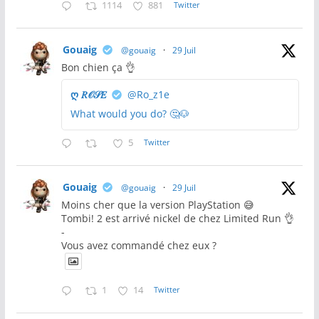
1114
881
Twitter
Gouaig
@gouaig
·
29 Juil
Bon chien ça 👌
ღ 𝑅𝒪𝒮𝐸
@Ro_z1e
What would you do? 🤔🐶
5
Twitter
Gouaig
@gouaig
·
29 Juil
Moins cher que la version PlayStation 😅
Tombi! 2 est arrivé nickel de chez Limited Run 👌
-
Vous avez commandé chez eux ?
1
14
Twitter