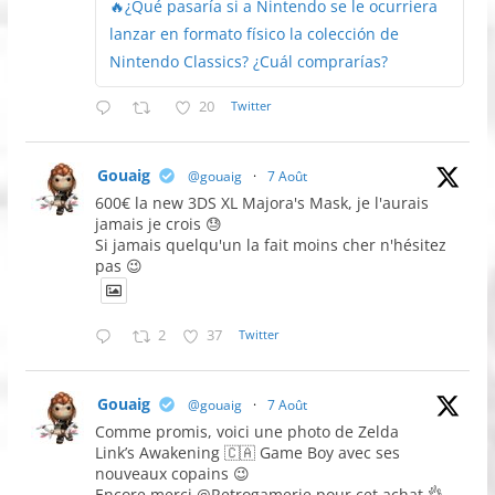
🔥¿Qué pasaría si a Nintendo se le ocurriera
lanzar en formato físico la colección de
Nintendo Classics? ¿Cuál comprarías?
20
Twitter
Gouaig
@gouaig
·
7 Août
600€ la new 3DS XL Majora's Mask, je l'aurais
jamais je crois 😓
Si jamais quelqu'un la fait moins cher n'hésitez
pas 😉
2
37
Twitter
Gouaig
@gouaig
·
7 Août
Comme promis, voici une photo de Zelda
Link’s Awakening 🇨🇦 Game Boy avec ses
nouveaux copains 😉
Encore merci @Retrogamerie pour cet achat 👌