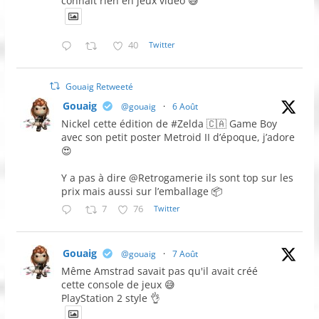
connait rien en jeux vidéo 😅
40
Twitter
Gouaig Retweeté
Gouaig
@gouaig
·
6 Août
Nickel cette édition de #Zelda 🇨🇦 Game Boy
avec son petit poster Metroid II d’époque, j’adore
😍
Y a pas à dire @Retrogamerie ils sont top sur les
prix mais aussi sur l’emballage 📦
7
76
Twitter
Gouaig
@gouaig
·
7 Août
Même Amstrad savait pas qu'il avait créé
cette console de jeux 😅
PlayStation 2 style 👌