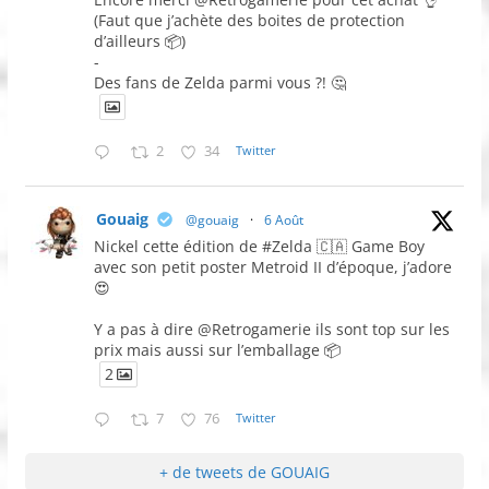
(Faut que j’achète des boites de protection
d’ailleurs 📦)
-
Des fans de Zelda parmi vous ?! 🤔
2
34
Twitter
Gouaig
@gouaig
·
6 Août
Nickel cette édition de #Zelda 🇨🇦 Game Boy
avec son petit poster Metroid II d’époque, j’adore
😍
Y a pas à dire @Retrogamerie ils sont top sur les
prix mais aussi sur l’emballage 📦
2
7
76
Twitter
+ de tweets de GOUAIG