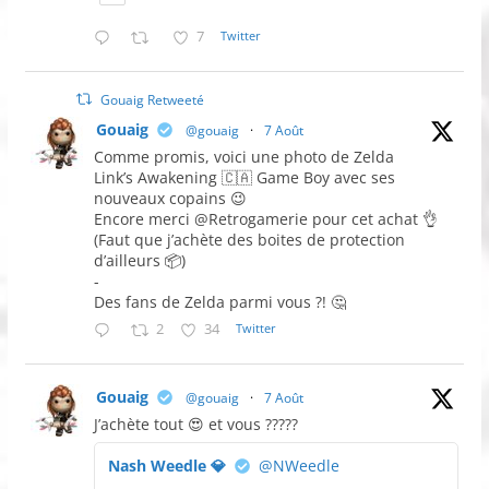
7
Twitter
Gouaig Retweeté
Gouaig
@gouaig
·
7 Août
Comme promis, voici une photo de Zelda
Link’s Awakening 🇨🇦 Game Boy avec ses
nouveaux copains 😉
Encore merci @Retrogamerie pour cet achat 👌
(Faut que j’achète des boites de protection
d’ailleurs 📦)
-
Des fans de Zelda parmi vous ?! 🤔
2
34
Twitter
Gouaig
@gouaig
·
7 Août
J’achète tout 😍 et vous ?????
Nash Weedle 💎
@NWeedle