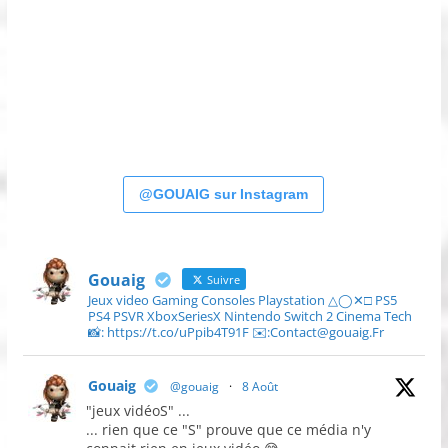
@GOUAIG sur Instagram
Gouaig
Suivre
Jeux video Gaming Consoles Playstation △◯✕□ PS5
PS4 PSVR XboxSeriesX Nintendo Switch 2 Cinema Tech
📸: https://t.co/uPpib4T91F ✉️:Contact@gouaig.Fr
Gouaig
@gouaig
·
8 Août
"jeux vidéoS" ...
... rien que ce "S" prouve que ce média n'y