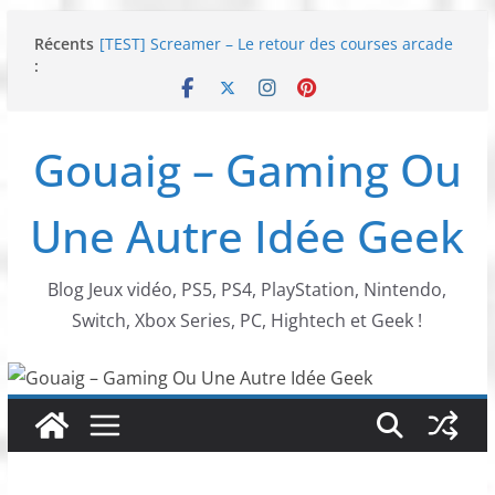
Passer
Récents
[TEST] Screamer – Le retour des courses arcade
au
:
!
contenu
SWITCH 2 : Nouveaux accessoires Turtle Beach X
Mario
[TEST] Ride 6 – Une sortie de piste sur PS5 !
Gouaig – Gaming Ou
SNK NEOGEO AES+ : un succès dingue !
NEOGEO AES+ : La légende de l’arcade est de
retour !
Une Autre Idée Geek
Blog Jeux vidéo, PS5, PS4, PlayStation, Nintendo,
Switch, Xbox Series, PC, Hightech et Geek !