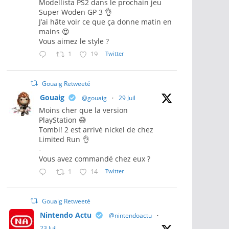
Modellista PS2 dans le prochain jeu
Super Woden GP 3 👌
J’ai hâte voir ce que ça donne matin en
mains 😍
Vous aimez le style ?
1
19
Twitter
Gouaig Retweeté
Gouaig
@gouaig
·
29 Juil
Moins cher que la version
PlayStation 😅
Tombi! 2 est arrivé nickel de chez
Limited Run 👌
-
Vous avez commandé chez eux ?
1
14
Twitter
Gouaig Retweeté
Nintendo Actu
@nintendoactu
·
23 Juil