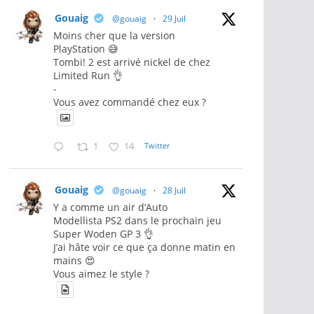
Gouaig
@gouaig
·
29 Juil
Moins cher que la version
PlayStation 😅
Tombi! 2 est arrivé nickel de chez
Limited Run 👌
-
Vous avez commandé chez eux ?
1
14
Twitter
Gouaig
@gouaig
·
28 Juil
Y a comme un air d’Auto
Modellista PS2 dans le prochain jeu
Super Woden GP 3 👌
J’ai hâte voir ce que ça donne matin en
mains 😍
Vous aimez le style ?