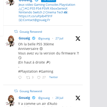
Jeux video Gaming Consoles Playstation
△◯✕□ PS5 PS4 PSVR XboxSeriesX
Nintendo Switch 2 Cinema Tech 📸:
https://t.co/uPpib4T91F
✉️:Contact@gouaig.Fr
Gouaig Retweeté
Gouaig
@gouaig
·
27 Juil
Oh la belle PS5 30ème
Anniversaire 😍
Vous avez vu la version du firmware ?!
😏
(En haut à droite 🔎)
-
#Playstation #Gaming
3
27
Twitter
Gouaig Retweeté
Gouaig
@gouaig
·
28 Juil
Y a comme un air d’Auto