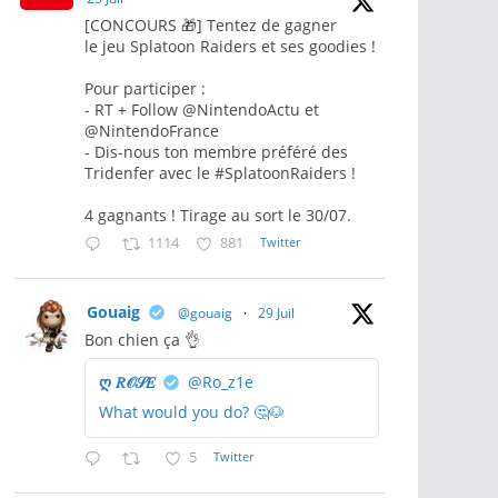
[CONCOURS 🎁] Tentez de gagner
le jeu Splatoon Raiders et ses goodies !
Pour participer :
- RT + Follow @NintendoActu et
@NintendoFrance
- Dis-nous ton membre préféré des
Tridenfer avec le #SplatoonRaiders !
4 gagnants ! Tirage au sort le 30/07.
1114
881
Twitter
Gouaig
@gouaig
·
29 Juil
Bon chien ça 👌
ღ 𝑅𝒪𝒮𝐸
@Ro_z1e
What would you do? 🤔🐶
5
Twitter