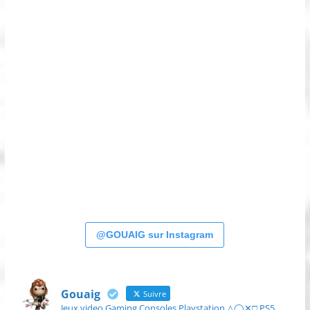
@GOUAIG sur Instagram
Gouaig
Suivre
Jeux video Gaming Consoles Playstation △◯✕□ PS5