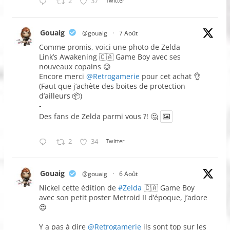
2
37
Twitter
Gouaig
@gouaig
·
7 Août
Comme promis, voici une photo de Zelda
Link’s Awakening 🇨🇦 Game Boy avec ses
nouveaux copains 😉
Encore merci
@Retrogamerie
pour cet achat 👌
(Faut que j’achète des boites de protection
d’ailleurs 📦)
-
Des fans de Zelda parmi vous ?! 🤔
2
34
Twitter
Gouaig
@gouaig
·
6 Août
Nickel cette édition de
#Zelda
🇨🇦 Game Boy
avec son petit poster Metroid II d’époque, j’adore
😍
Y a pas à dire
@Retrogamerie
ils sont top sur les