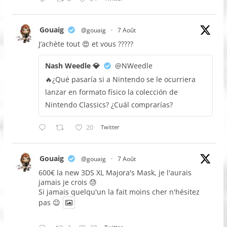
Gouaig
@gouaig
·
7 Août
J’achète tout 😍 et vous ?????
Nash Weedle 💎
@NWeedle
🔥¿Qué pasaría si a Nintendo se le ocurriera
lanzar en formato físico la colección de
Nintendo Classics? ¿Cuál comprarías?
20
Twitter
Gouaig
@gouaig
·
7 Août
600€ la new 3DS XL Majora's Mask, je l'aurais
jamais je crois 😓
Si jamais quelqu'un la fait moins cher n'hésitez
pas 😉