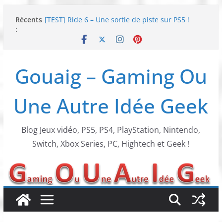
Passer
Récents
[TEST] Ride 6 – Une sortie de piste sur PS5 !
au
:
SNK NEOGEO AES+ : un succès dingue !
contenu
NEOGEO AES+ : La légende de l’arcade est de
retour !
[TEST] Screamer – Le retour des courses arcade
Gouaig – Gaming Ou
!
SWITCH 2 : Nouveaux accessoires Turtle Beach X
Mario
Une Autre Idée Geek
Blog Jeux vidéo, PS5, PS4, PlayStation, Nintendo,
Switch, Xbox Series, PC, Hightech et Geek !