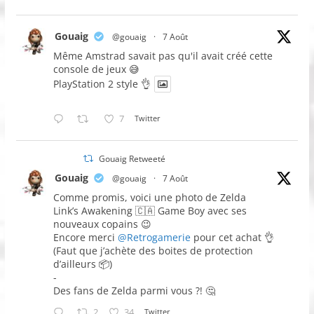
Gouaig
@gouaig
·
7 Août
Même Amstrad savait pas qu'il avait créé cette
console de jeux 😅
PlayStation 2 style 👌
7
Twitter
Gouaig Retweeté
Gouaig
@gouaig
·
7 Août
Comme promis, voici une photo de Zelda
Link’s Awakening 🇨🇦 Game Boy avec ses
nouveaux copains 😉
Encore merci
@Retrogamerie
pour cet achat 👌
(Faut que j’achète des boites de protection
d’ailleurs 📦)
-
Des fans de Zelda parmi vous ?! 🤔
2
34
Twitter