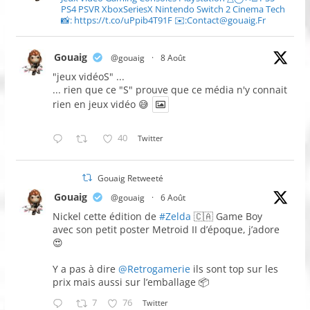
PS4 PSVR XboxSeriesX Nintendo Switch 2 Cinema Tech
📸: https://t.co/uPpib4T91F ✉️:Contact@gouaig.Fr
Gouaig
@gouaig
·
8 Août
"jeux vidéoS" ...
... rien que ce "S" prouve que ce média n'y connait
rien en jeux vidéo 😅
40
Twitter
Gouaig Retweeté
Gouaig
@gouaig
·
6 Août
Nickel cette édition de
#Zelda
🇨🇦 Game Boy
avec son petit poster Metroid II d’époque, j’adore
😍
Y a pas à dire
@Retrogamerie
ils sont top sur les
prix mais aussi sur l’emballage 📦
7
76
Twitter