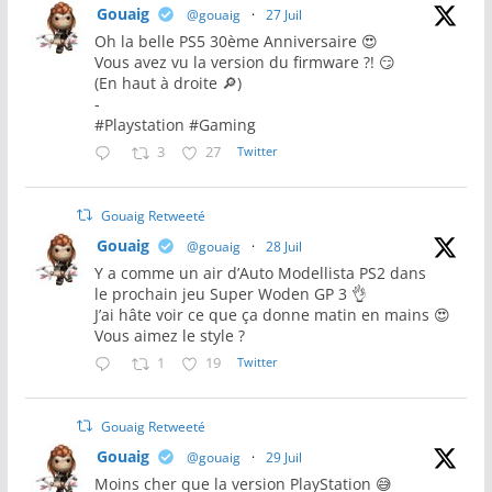
Gouaig
@gouaig
·
27 Juil
Oh la belle PS5 30ème Anniversaire 😍
Vous avez vu la version du firmware ?! 😏
(En haut à droite 🔎)
-
#Playstation #Gaming
3
27
Twitter
Gouaig Retweeté
Gouaig
@gouaig
·
28 Juil
Y a comme un air d’Auto Modellista PS2 dans
le prochain jeu Super Woden GP 3 👌
J’ai hâte voir ce que ça donne matin en mains 😍
Vous aimez le style ?
1
19
Twitter
Gouaig Retweeté
Gouaig
@gouaig
·
29 Juil
Moins cher que la version PlayStation 😅