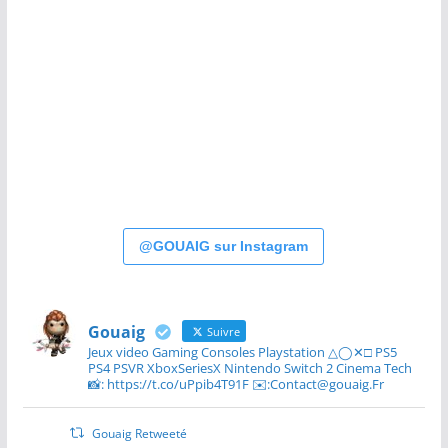
@GOUAIG sur Instagram
Gouaig
Suivre
Jeux video Gaming Consoles Playstation △◯✕□ PS5
PS4 PSVR XboxSeriesX Nintendo Switch 2 Cinema Tech
📸: https://t.co/uPpib4T91F ✉️:Contact@gouaig.Fr
Gouaig Retweeté