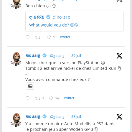
Bon chien ça 👌
ღ 𝑅𝒪𝒮𝐸
@Ro_z1e
What would you do? 🤔🐶
5
Twitter
Gouaig
@gouaig
·
29 Juil
Moins cher que la version PlayStation 😅
Tombi! 2 est arrivé nickel de chez Limited Run 👌
-
Vous avez commandé chez eux ?
1
14
Twitter
Gouaig
@gouaig
·
28 Juil
Y a comme un air d’Auto Modellista PS2 dans
le prochain jeu Super Woden GP 3 👌