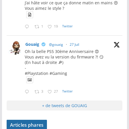
J’ai hâte voir ce que ça donne matin en mains 😍
Vous aimez le style ?
1
19
Twitter
Gouaig
@gouaig
·
27 Juil
Oh la belle PS5 30ème Anniversaire 😍
Vous avez vu la version du firmware ?! 😏
(En haut à droite 🔎)
-
#Playstation #Gaming
3
27
Twitter
+ de tweets de GOUAIG
Articles phares