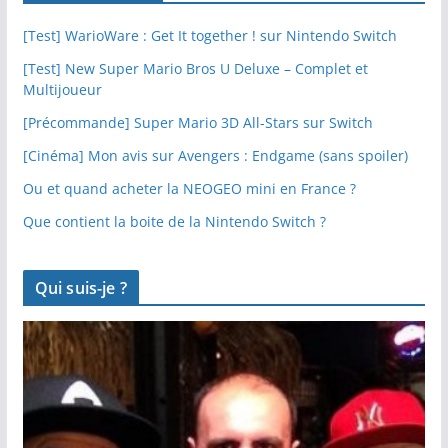
[Test] WarioWare : Get It together ! sur Nintendo Switch
[Test] New Super Mario Bros U Deluxe – Complet et
Multijoueur
[Précommande] Super Mario 3D All-Stars sur Switch
[Cinéma] Mon avis sur Avengers : Endgame (sans spoiler)
Ou et quand acheter la NEOGEO mini en France ?
Que contient la boite de la Nintendo Switch ?
Qui suis-je ?