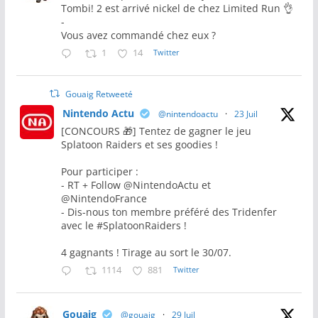
Tombi! 2 est arrivé nickel de chez Limited Run 👌
-
Vous avez commandé chez eux ?
1
14
Twitter
Gouaig Retweeté
Nintendo Actu
@nintendoactu
·
23 Juil
[CONCOURS 🎁] Tentez de gagner le jeu
Splatoon Raiders et ses goodies !
Pour participer :
- RT + Follow @NintendoActu et
@NintendoFrance
- Dis-nous ton membre préféré des Tridenfer
avec le #SplatoonRaiders !
4 gagnants ! Tirage au sort le 30/07.
1114
881
Twitter
Gouaig
@gouaig
·
29 Juil