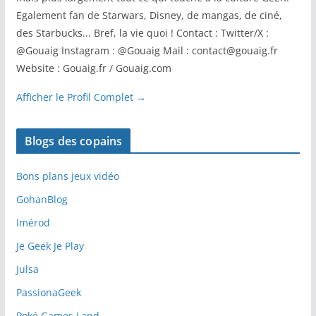
Egalement fan de Starwars, Disney, de mangas, de ciné,
des Starbucks... Bref, la vie quoi ! Contact : Twitter/X :
@Gouaig Instagram : @Gouaig Mail : contact@gouaig.fr
Website : Gouaig.fr / Gouaig.com
Afficher le Profil Complet →
Blogs des copains
Bons plans jeux vidéo
GohanBlog
Imérod
Je Geek Je Play
Julsa
PassionaGeek
Poké Games Land