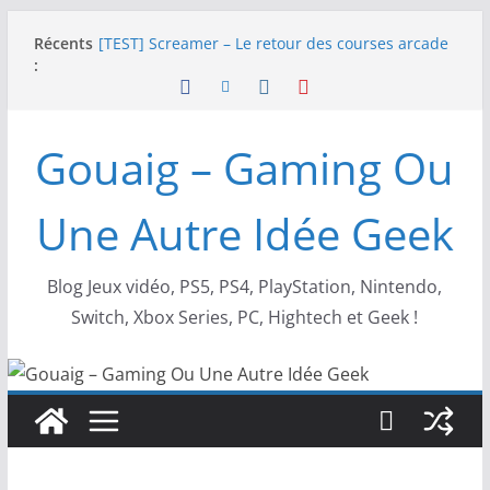
Passer
Récents
[TEST] Screamer – Le retour des courses arcade
au
:
!
contenu
SWITCH 2 : Nouveaux accessoires Turtle Beach X
Mario
[TEST] Ride 6 – Une sortie de piste sur PS5 !
Gouaig – Gaming Ou
SNK NEOGEO AES+ : un succès dingue !
NEOGEO AES+ : La légende de l’arcade est de
retour !
Une Autre Idée Geek
Blog Jeux vidéo, PS5, PS4, PlayStation, Nintendo,
Switch, Xbox Series, PC, Hightech et Geek !